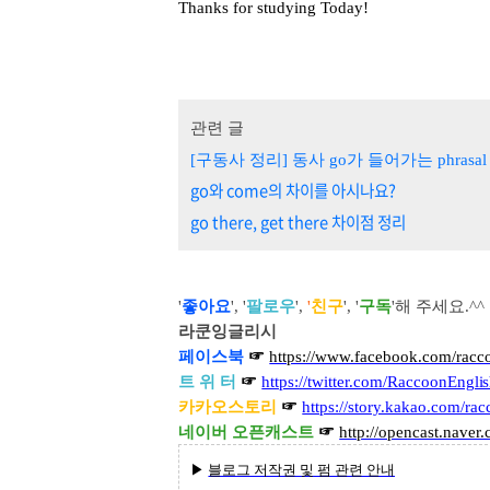
Thanks for studying Today!
관련 글
[구동사 정리] 동사 go가 들어가는 phrasal 
go와 come의 차이를 아시나요?
go there, get there 차이점 정리
'
좋아요
', '
팔로우
',
'
친구
', '
구독
'해 주세요
.^^
라쿤잉글리시
페이스북
☞
https://www.facebook.com/racc
트 위 터
☞
https://twitter.com/RaccoonEngli
카카오스토리
☞
https://story.kakao.com/ra
네이버 오픈캐스트
☞
http://opencast.naver
▶
블로그 저작권 및 펌 관련 안내