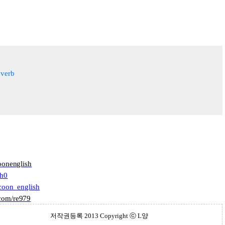
verb
oonenglish
sh0
ccoon_english
.com/re979
저작권등록
2013 Copyright ⓒ
L양