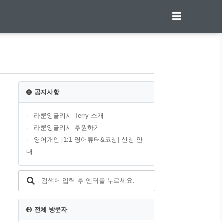
공지사항
라쿤잉글리시 Terry 소개
라쿤잉글리시 후원하기
영어개인 [1:1 영어튜터&코칭] 신청 안
내
전체 방문자