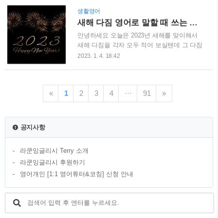
the test. It was so easy. 모두가 시험에 합격
생활영어
했다. 시험이 그 정도로 매우 쉬웠다. Nobody
새해 다짐 영어로 말할 때 쓰는 표현 정리 - New Year Resolution
understood him. He spoke so quickly. 아무도
그의 말을 이해하지 못했다. 그는 그렇게나 빨
안녕하세요 오늘은 2023년 새해를 맞이해서
리 말했다. such 의 역할 such는 명사와 함께
새해 다짐을 각자 모두 적어 보실텐데 그 다짐
쓰인 형용사를 수식 강조합니다. such+a/an +
을 영어로 말하고 쓸 때 사용할 수 있는 영어
2023. 1. 4. 18:42
형용사 + 명사의 순서로 씁니다. 명사가 복수
표현, 구절들을 정리해보겠습니다. New Year
이거나 셀 수 없는 명사일 경우에는 관사 없이
Resoulution이라고 하죠. 사람은 꼭 이렇게 스
such + 형용사 +명사로 씁니다. ..
스로에게 다짐하는 셀프 토크를 해야 그것이
«
1
2
3
4
···
91
»
이루어진다고 합니다. 꼭 새해 다짐, 자기 확
언을 통해서 꿈을 이루시기 바라면서 오늘 블
로깅을 시작합니다. 체중 감량 LOSE
WEIGHT 뭐니뭐니해도 살빼는게 1순위인 분
공지사항
들이 만드실 겁니다. 저도 작년에 15키로 감량
을 했는데 지금 유지하려고 노력하고 있습니
라쿤잉글리시 Terry 소개
다. shed a few pounds - 체중을 줄이다
Informal 한 상황에 많이 쓰는 표현입니다. get
라쿤잉글리시 후원하기
in better shape - 몸을 만들다 get bac..
영어개인 [1:1 영어튜터&코칭] 신청 안내