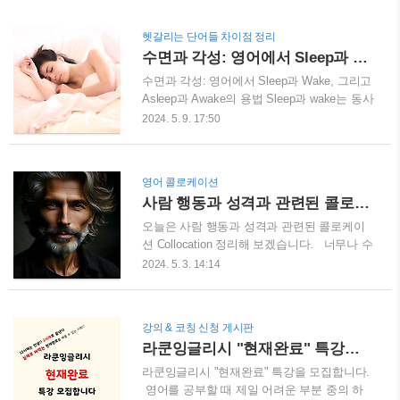
히 사라진 걸까? 이 단어는 무슨 일이 있었던
걸까? 어쩌다 이렇게 대놓고 엉망진창인 모양
헷갈리는 단어들 차이점 정리
새가 되었을까?이 기막힌 혼란의 뿌리를 찾자
수면과 각성: 영어에서 Sleep과 Wake, 그리고 Asleep과 Awake의 용법
면 프랑스로 돌아가야 한다. 프랑스인들이 이
탈리아어에서 colonnello를 빌려올 때, 발음
수면과 각성: 영어에서 Sleep과 Wake, 그리고
과 철자를 슬쩍 바꿔 coronel로 만든 것이 시작
Asleep과 Awake의 용법 Sleep과 wake는 동사
이었다. 이후 우리는 프랑스어에서 그 단어
입니다 (하지만 보통 잠에서 깨는 행동에는
2024. 5. 9. 17:50
를 다시 가져왔다. 그런데 알고 보면, 전쟁
wake up을 사용하고, 잠이 드는 순간에는 go
과 관련된 영어 단어들 대부분이 이런 식으
to sleep을 사용합니다): My kids go to sleep
로 빌려왔다. 예를 들어 cavalry (기
at 10 PM.나의 아이들은 밤 10시에 잠에 든
영어 콜로케이션
병), infantry (보병), citadel (성채), ba..
다.I slept during the 6-hour flight.나는 6시간
사람 행동과 성격과 관련된 콜로케이션 Collocation 정리
동안의 비행 중에 잠을 잤다.I wake up at 7
AM and I have to be at work by 8.나는 아침 7
오늘은 사람 행동과 성격과 관련된 콜로케이
시에 일어나고 8시까지 출근해야 한
션 Collocation 정리해 보겠습니다. 너무나 수
다.Yesterday I woke up late because my
줍음 많던 십대 시절의 저는 책을 읽는 것을
2024. 5. 3. 14:14
alarm didn’t go off.어제 나는 알람이 울리지 않
좋아했고, vivid imagination (풍부하고 활발한
아 늦게 일어났다. ..
상상력)을 가지고 있었습니다. 제 가장 친한
친구는 outgoing personality (대외적이고 사교
강의 & 코칭 신청 게시판
적인 성격)를 가졌고, sense of humor (유머 감
라쿤잉글리시 "현재완료" 특강을 모집합니다.
각)가 뛰어났습니다. 그러나 그녀는 brutally
honest (무자비할 정도로 솔직한)해서 가끔 그
라쿤잉글리시 "현재완료" 특강을 모집합니다.
녀의 말들이 저의 hurt my feelings (감정을 상
영어를 공부할 때 제일 어려운 부분 중의 하