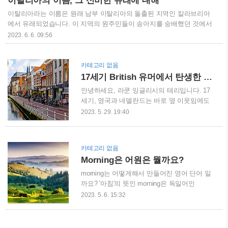
이탈리아의 이름, 그 신비한 유래에 대해
원 (Early bird)..
사(현 청담어학원 토플/Writing 전담) ● 커리큘럼 개요: 1주 - 영어 시제
이탈리아라는 이름은 원래 남부 이탈리아의 돌출된 지역인 칼라브리아
정복: 더 이상 현재완료 사용하는데 어려움이 없도록! 2주 - 조동사는 확
에서 유래되었습니다. 이 지역의 원주민들이 송아지를 숭배했던 것에서
률이다: ..
이름이 붙여진 것으로 보입니다. 이들은 암소를 의미하는 'vitulus'라는
2023. 6. 6. 09:56
단어를 사용했는데, 많은 수의 소가 지역에 살았다는 사실을 통해 이해
할 수 있습니다. 'Italy'라는 단어 자체는 암소를 의미하는 라틴어
'vitulus'에서 파생된 것으로 보입니다. 'V'의 두 글자가 빠져서 'Italia'가 된
카테고리 없음
것이죠. 여기서 'vitulus'는 'vituline'이라는 단어에도 연결되어 있습니다.
17세기 British 유머에서 탄생한 ‘Dutch’ 표현들: 네델란드에 대한 오해를 풀어봅니다.
이 단어는 '송아지의 등'을 뜻하며, 이탈리아의 이름에 그 뿌리를 두고 있
안녕하세요, 라쿤 잉글리시의 테리입니다. 17
습니다. 고대 그리스인들이 처음 칼라브리아를 방문했을 때, 그들은 지
세기, 영국과 네델란드는 바로 옆 이웃임에도
역에 있는 풍부한 소의 존재를 발견했습..
불구하고, 사이가 그다지 좋지 않았던 시기였
2023. 5. 29. 19:40
답니다. 그러한 갈등의 바람이 당시 영국 사람
들의 네델란드에 대한 표현에서도 찾아볼 수
있습니다. go Dutch - 쿨하지 못한 더치페이 첫
카테고리 없음
번째로 떠오르는 표현이 바로 'Go Dutch'입니
Morning은 어원은 뭘까요?
다. 우리에게 이 표현은 '나눠서 계산하다'로
익숙하지만, 사실 이 원래 의미는 그리 쿨하지
morning는 어떻게해서 만들어진 영어 단어 일
않았답니다. 이것은 고작곡곡 자신의 몫만 계
까요? '아침'의 뜻인 morning은 독일어인
산하는 네델란드 사람들을 약간 비꼬는 말이
morgen 에서 g가 탈락해서 나오는 말입니다.
2023. 5. 6. 15:32
었던 것이죠. 'Dutch courage'라는 표현도 있습
영어로는 Good morning이라고 하고 독일어로
니다. 이는 술에 취해 갑자기 용기를 내는 사
는 Gutten morgen이라고 하죠. 이 morning에
람을 가리키는 말로, 'Dutch feast'는 주인이 손
서 나온 말이 바로 '내일'의 뜻인 tomorrow입니