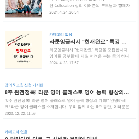
경험하여 바로 fall in love (사랑에 빠지다)할
션 Collocation 정리 여러분의 부모님과 형제자
수도 있습니다. 이런 경우, 두 사람 사이에
매들은 당신의 immediate family이며, 삼촌, 사
2024. 4. 24. 20:54
strong chemistry (강한 호감)가 존재합니다.
촌, 고모 등 모든 친척은 extended family에 속
사람들은 종종 자신의 significant other (중요
합니다. 가족 간의 관계를 설명하는 데는 가계
한 다른 사..
도(family tree)를 사용할 수 있습니다. 긴 연결
카테고리 없음
고리를 통해 관계가 있는 사람을 distant
라쿤잉글리시 "현재완료" 특강 모집
relative라고 부릅니다. 운이 좋다면, 서로 사
랑하고 서로를 돕는 관계를 가진 loving family
라쿤잉글리시 "현재완료" 특강을 모집합니다.
또는 close-knit family에 속할 수 있습니다. 사
영어를 공부할 때 제일 어려운 부분 중의 하나
랑하는 가족에서 자랐다면, 걱정 없는 어린 시
가 바로 시제입니다. 그중에서도 우리 발목을
2024. 4. 23. 17:57
절(carefree childhood)을 보냈을 것입니다. 반
잡는 것이 "현재완료" 부분입니다. 그래서 준
면에 가족 관계가 좋지 않거나 건강하지 않은
비했습니다. 라쿤잉글리시에서 준비한 "현재
가족은 dys..
완료" 특강을 준비했습니다. 시험만을 위한 한
강의 & 코칭 신청 게시판
국식 현재완료가 아니라 실제로 써먹는 원어
8주 완전정복! 라쿤 영어 클래스로 영어 능력 향상의 기회!
민식 사고의 현재완료를 공부하는 기회를 가
지실 겁니다. 이번 기회에 영어 시제에 대한
"8주 완전정복! 라쿤 영어 클래스로 영어 능력 향상의 기회!" 안녕하세
새로운 시각을 만들어서 영어 공부의 기초를
요! 라쿤 영어 클래스를 소개합니다. 우리 함께 하는 8주 동안, 여러분은
잘 만드시기 바랍니다. •모집대상 - 영어 문장
Writing Skill 코칭을 통해 Speaking 실력이 발전하고, 교과서나 한국 문
2023. 12. 22. 11:59
을 현재, 과거시제로만 말하는 분 - 문법을 잘
화가 아니라 원어민의 느낌으로 영어를 받아들이고 말하고 싶다면 꼭
알지만 시제에 자신이 없는 분 - 생활영어에
신청하세요 ● 일정 정보: - 시작일: 2024년 1월 6일 (토요일) - 시간: 오후
자연스러운 시제 표현을 원하는 분 •모집기간
5시-7시 (시간 변경 가능) - 장소: 부천시 7호선 상동역 스터디 카페 세미
카테고리 없음
: 4월 29일(월)~30일(화) •비용 : 4/29 - 35,000
나실 (참여 인원 수에 따라 변동) - 강사: 라쿤잉글리시 Terry 추동석 강