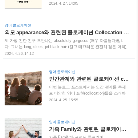
하게 하다)을 일으켰습니다. 그녀에 대해
나가 바로 시제입니다. 그중에서도 우리 발목
2024. 4. 27. 14:05
fiercely loyal (맹렬하게 충성스러운)했지만, 그
을 잡는 것이 "현재완료" 부분입니다. 그래서
녀는 수업 중에 저를 굴욕감을 느끼게 하는
준비했습니다. 라쿤잉글리시에서 준비한 "현
played a prank (장난을..
재완료" 특강을 준비했습니다. 시험만을 위한
영어 콜로케이션
한국식 현재완료가 아니라 실제로 써먹는 원
외모 appearance와 관련된 콜로케이션 Collocation 정리
어민식 사고의 현재완료를 공부하는 기회를
가지실 겁니다. 이번 기회에 영어 시제에 대한
제 가장 친한 친구 조안나는 absolutely gorgeous (매우 아름답다)입니
새로운 시각을 만들어서 영어 공부의 기초를
다. 그녀는 long, sleek, jet-black hair (길고 매끄러운 완전히 검은 머리),
잘 만드시기 바랍니다. 신청하기
pale blue eyes (연한 파란색 눈), 그리고 a radiant complexion (생기 넘
2024. 4. 26. 14:12
https://forms.gle/39eDaR7bweuijxu8A 설명란
치는 피부)을 가지고 있습니다. 사람들은 항상 그녀의 hourglass figure
과 댓글을 참고하여 신청하시면 됩니다.오늘
(모래시계 같은 몸매)를 칭찬하며, 그녀의 slender waist (날씬한 허리)를
부터 얼리버드 적용받아서 신청하시면 됩니
유지하는 비결이 무엇인지 묻곤 합니다. 그녀는 round face (둥근 얼굴)
영어 콜로케이션
다. 감사합니다. 피스~~~
과 upturned nose (코가 살짝 올라간 모양)를 가지고 있으며, 실제로 유
인간관계와 관련된 콜로케이션 collocation 정리
명한 가수와 bears a striking resemblance (놀라울 정도로 닮았다)합니
이번 블로그 포스트에서는 인간 관계를 주제
다..
로 다양한 영어 표현(collocation)들을 소개하
겠습니다. 새로운 환경에 적응하면서 make
2024. 4. 25. 15:55
friends (친구를 사귀다)는 중요한 과정입니다.
처음에는 casual acquaintances (일상적인 지
인)를 많이 만나게 되지만, 시간이 지나면서
영어 콜로케이션
이들 중 일부는 good friends 또는 close
가족 Family와 관련된 콜로케이션 Collocation 정리
friends (좋은 친구 또는 절친)이 될 수 있습니
다. 때로는 love at first sight (첫눈에 반함)을
가족 Family와 관련된 콜로케이