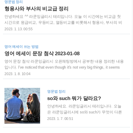
영문법 정리
님보다 먼저 취해버리는 파티를 묘사한 표현
다. morning의 준말인 morn에 접두어 to가 붙
형용사와 부사의 비교급 정리
입니다. ..
어져서 ' 그 다음으로 향하는 아침'이라는 뜻
바로 내일이 된 것이죠. today는 '향하는 날' 바
안녕하세요 ^^ 라쿤잉글리시 테리입니다. 오늘 이 시간에는 비교급 첫
로 오늘이고, 'tonight'는 향하는 저녁 오늘 저녁
시간으로 원급비교, 우등비교, 열등비교를 비롯해서 형용사, 부사의 비
을 뜻하는 말입니다. 참고로 독일어 morgen은
교급 만드는 방법도 알아보겠습니다. 01 원급비교, 우등비교, 열등비교
2023. 1. 13. 00:55
'혼자서 오전 중에 경작 할 수 있는 땅의 양'의
비교(comparatives)에는 원급비교, 우등비교, 열등비교가 있습니다. 원
뜻에서 나온 말입니다.
급비교는 as + 형용사[부사]+as로 쓰고 '・・ 만큼 ・・・하다' 로 해석
합니다. as ... as」 사이에 형용사와 부사의 원래 형태(원급)를 씁니다.
영어 에세이 쓰는 방법
부정문은 앞의 as so로 바꾸어 not so ... as」로 쓸 수 있다. Christine is
영어 에세이 문장 첨삭 2023-01-08
as young as Ann. 크리스틴은 만큼 젊다. I study as hard as my brother.
영어 문장 첨삭 라쿤잉글리시 오픈채팅방에서 공부한 내용 정리한 내용
나는 형만큼 열심히 공부한다. My car isn't as..
입니다. I've noticed that even though it's not very big things, it seems
that these little things bring us more often feelings of happiness in life.
2023. 1. 8. 10:04
But sometimes we take them be granted easily. → I've noticed that
even though they're not very big things, it seems that these little things
bring us more feelings of happiness in life more often. But sometimes
영문법 정리
we t..
so와 such 뭐가 달라요?
안녕하세요. 라쿤잉글리시 테리입니다. 오늘
은 라쿤잉글리시에 so와 such가 무엇이 다른
지 살펴보도록 하겠습니다. so의 역할 so는 명
2023. 1. 7. 00:51
사가 없는 형용사와 부사를 강조합니다. '(그
정도로) 매우'로 해석합니다. Everyone passed