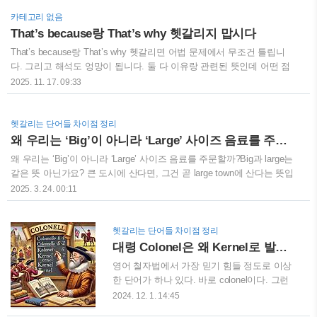
‘이해하다’.그리고 이 두 뜻이 각각 다른 형용사로 파생됩니다.‘포괄하
다’에서 파생된 형용사가바로 comprehensive,뜻은 ‘포괄적인’, ‘전반적
카테고리 없음
인’, ‘전체적인’입니다. 예를 들어,a comprehensive report → 포괄적인
That’s because랑 That’s why 헷갈리지 맙시다
보고서a comprehensive study → 전반적인 연구이렇게 쓰입니다.그럼
That’s because랑 That’s why 헷갈리면 어법 문제에서 무조건 틀립니
‘이해하다’에서 파생된 형용사는 뭘까요?그게 바로 comprehensible,뜻
다. 그리고 해석도 엉망이 됩니다. 둘 다 이유랑 관련된 뜻인데 어떤 점
은 ‘이해할 수 ..
이 다른지 확실하게 알려 드릴게요. That’s because와 That’s why는 아
2025. 11. 17. 09:33
주 큰 차이점이 있습니다. That’s because는 뒤에 원인이 나오고요.
That’s why 뒤에는 결과가 나온다는 점입니다. 그러면 That’s because
앞문장에는 결과가 나오고 That’s why 이 문장 앞문장에는 원인이 나오
헷갈리는 단어들 차이점 정리
겠죠. 그래서 독해지문에서는 이렇게 생각하면 아주 간단합니다. That’s
왜 우리는 ‘Big’이 아니라 ‘Large’ 사이즈 음료를 주문할까?
because는 그냥 왜냐하면 because로 해석하고, That’s why는 그러므로
왜 우리는 ‘Big’이 아니라 ‘Large’ 사이즈 음료를 주문할까?Big과 large는
Therfore로 해석하고 쉽게 넘어가면 됩니다. I ..
같은 뜻 아닌가요? 큰 도시에 산다면, 그건 곧 large town에 산다는 뜻입
니다. 큰 공장은 a large factory이고, 가장 큰 클립 상자는 the largest
2025. 3. 24. 00:11
box of paper clips입니다. 하지만 big과 large는 서로 바꾸어 쓸 수 없는
경우가 정말 많습니다. 두 단어 모두 크기를 표현하긴 하지만, 서로 바꾸
면 어감이나 의미가 달라질 수 있습니다. 예를 들어, large는 문장을 더
헷갈리는 단어들 차이점 정리
격식 있고 딱딱하게 만들 수 있습니다. “Look at that large doggie!”나 “I
대령 Colonel은 왜 Kernel로 발음될까?
have a large present for you!” 같은 문장은 어색하게 들릴 것입니다. 반
영어 철자법에서 가장 믿기 힘들 정도로 이상
면, big..
한 단어가 하나 있다. 바로 colonel이다. 그런
데 발음은 ‘kernel’. 대체 어디서 난데없이 이 ‘r’
2024. 12. 1. 14:45
소리가 나온 걸까? 그리고 왜 ‘o’는 그냥 조용