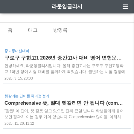
라쿤잉글리시
홈
태그
방명록
중고등내신대비
구로구 구현고1 2026년 중간고사 대비 영어 변형문제-1
안녕하세요, 라쿤잉글리시입니다! 올해 중간고사는 구로구 구현고등학
교 1학년 영어 시험 대비를 함께하게 되었습니다. 급변하는 시험 경향에
맞춰, 2024년과 2025년 최신 기출 유형을 완벽하게 분석하여 가장 유사
2026. 3. 15. 23:03
한 형태의 변형 문제를 제작했습니다. 구현고 영어 시험은 까다로운 유
형들이 정해져 있죠? 제가 분석한 구현고 시험의 핵심 특징 3가지는 이
렇습니다.영영풀이의 정교함: 지문 내에서 영영풀이에 해당하는 단어를
헷갈리는 단어들 차이점 정리
정확히 찾아내는 능력 필요서술형 킬러 문항: 마지막 문제로 출제되는
Comprehensive 뜻, 절대 헷갈리면 안 됩니다 (comprehensive vs comprehensible)
'요약문 단어 배열' (논리력과 어순 감각 필수)어법의 디테일: 단순히 틀
“잠깐! 이 단어, 뜻 잘못 알고 있으면 진짜 큰일 납니다.학생들에게 물어
린 것을 고르는 수준을 넘어, 틀린 개수까지 정확히 맞춰야 하는 고난도
보면 정확히 아는 경우 거의 없습니다.Comprehensive.많이들 ‘이해하
문항학생들이 실전에서 당황하지 않도록, 이번 대비 자료에는 수업 자
다’에서 나온 형용사라고 알고 계시죠?근데 아닙니다. 원래 동사
2025. 11. 20. 11:12
료와 더불어 직접..
comprehend 자체가 뜻이 두 가지예요.하나는 ‘포괄하다’, 다른 하나는