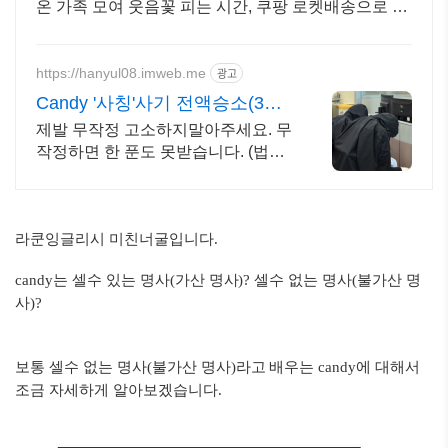
온 가족 모여 웃음꽃 피는 시간, 쿠팡 로켓배송으로 바
로 즐기세요.
https://hanyul08.imweb.me
광고
Candy '사칭'사기 전액승소(3억7
천) 사례보유
제발 무작정 고소하지말아주세요. 무
작정하면 한 푼도 못받습니다. (법무
법인 한율)
라쿤잉글리시 미친너굴입니다.
candy는 셀수 있는 명사(가산 명사)? 셀수 없는 명사(불가산 명
사)?
보통 셀수 없는 명사(불가산 명사)라고 배우는 candy에 대해서
조금 자세하게 알아보겠습니다.