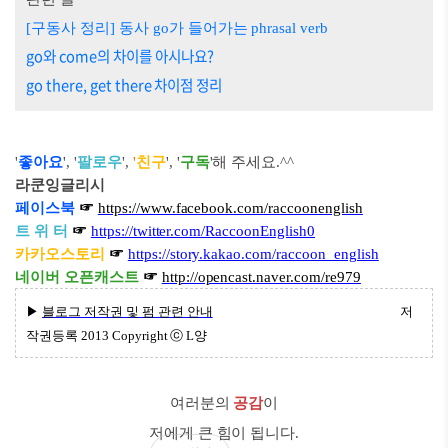
[구동사 정리] 동사 go가 들어가는 phrasal verb
go와 come의 차이를 아시나요?
go there, get there 차이점 정리
'
좋아요
', '
팔로우
',
'
친구
', '
구독
'해 주세요
.^^
라쿤잉글리시
페이스북
☞
https://www.facebook.com/raccoonenglish
트 위 터
☞
https://twitter.com/RaccoonEnglish0
카카오스토리
☞
https://story.kakao.com/raccoon_english
네이버 오픈캐스트
☞
http://opencast.naver.com/re979
▶
블로그 저작권 및 펌 관련 안내
저
작권등록
2013 Copyright ⓒ
L양
여러분의
공감
이
저에게 큰 힘이 됩니다.