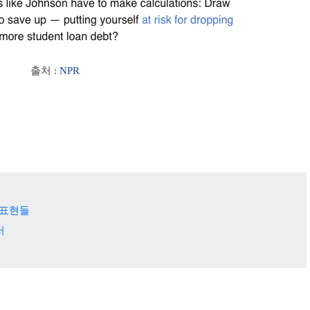
출처 :
NPR
는 표현들
서