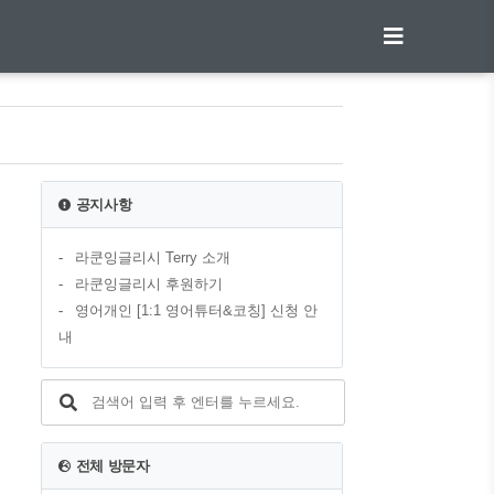
공지사항
라쿤잉글리시 Terry 소개
라쿤잉글리시 후원하기
영어개인 [1:1 영어튜터&코칭] 신청 안
내
전체 방문자