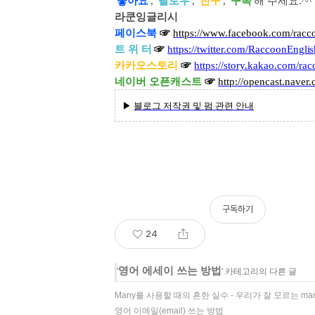
'
좋아요
', '
팔로우
',
'
친구
', '
구독
'해 주세요
.^^
라쿤잉글리시
☞
페이스북
https://www.facebook.com/racc
☞
트 위 터
https://twitter.com/RaccoonEngli
☞
카카오스토리
https://story.kakao.com/ra
☞
네이버 오픈캐스트
http://opencast.naver
▶
블로그 저작권 및 펌 관련 안내
구독하기
24
영어 에세이 쓰는 방법
'
' 카테고리의 다른 글
Many를 사용할 때의 흔한 실수 - 우리가 잘 모르는 ma
영어 이메일(email) 쓰는 방법