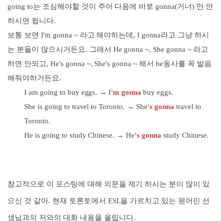
going to는 조심해야할 것이 주어 다음에 바로 gonna(거너)
만 안
하시면 됩니다.
보통 보면 I'm gonna ~ 라고 해야하는데, I gonna라고 그냥 하시
는 분들이 많으시거든요. 그래서 He gonna ~, She gonna ~ 라고
하면 안되고, He's gonna ~, She's gonna ~ 해서 be동사를 꼭 발음
해줘야하거든요.
I am going to buy eggs.
→ I
'm gonna
buy eggs.
She is going to travel to Toronto.
→ She
's gonna
travel to
Toronto.
He is going to study Chinese
.
→ He
's gonna
study Chinese.
참고적으로 이 포스팅에 대해 의문을 제기 하시는 분이 많이 있
으신 것 같아.
현재 토론토에서 ESL을 가르치고 있는 원어민 선
생님과의 저와의 대화 내용을 올립니다.