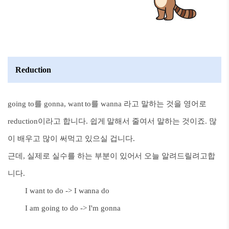
Reduction
going to를 gonna, want to를 wanna 라고 말하는 것을
영어로
reduction이라고 합니다. 쉽게 말해서 줄여서 말하는 것이죠. 많
이 배우고 많이 써먹고 있으실 겁니다.
근데, 실제로 실수를 하는 부분이 있어서 오늘 알려드릴려고합
니다.
I want to do -> I wanna do
I am going to do -> I'm gonna