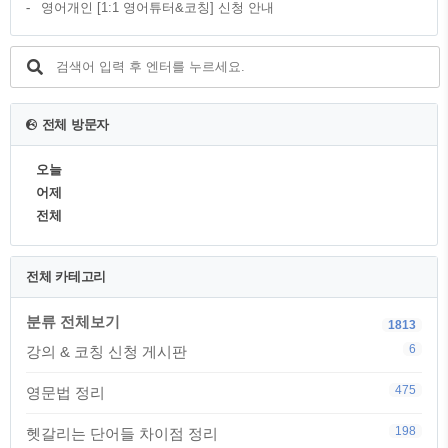
영어개인 [1:1 영어튜터&코칭] 신청 안내
전체 방문자
오늘
어제
전체
전체 카테고리
분류 전체보기
1813
6
강의 & 코칭 신청 게시판
475
영문법 정리
198
헷갈리는 단어들 차이점 정리