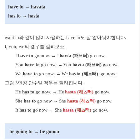
have to
→ havata
has to
→ hasta
want to와 같이 많이 사용하는 have to도 잘 알아둬야합니다.
I, you, we의 경우를 살펴보죠.
I
have to
go now.
→ I
havta (해
터)
go now.
브
You
have to
go now.
→ You
havta (해
터)
go now.
브
We
have to
go now.
→ We
havta (해
터)
go now.
브
그럼
3인칭 단수일 경우는 달라집니다.
He
has to
go now.
→ He
hasta (해
터)
go now.
즈
She
has to
go now
→ She
hasta (해
터)
go now.
즈
It
has to
go now
→ She
hasta (해
터)
go now.
즈
be going to
→ be gonna