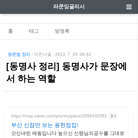
라쿤잉글리시
홈
태그
방명록
영문법 정리
/
미친너굴
/
2013. 7. 29. 08:42
[동명사 정리] 동명사가 문장에
서 하는 역할
https://map.naver.com/p/entry/place/2095432992
광고
부산 신점만 보는 용한점집!
갓신내린 애동입니다 높으신 신령님의공수를 그대로