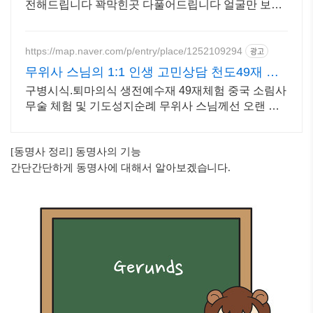
전해드립니다 꽉막힌곳 다풀어드립니다 얼굴만 보면
점사가 나옵니다 향만 켜 주세요 신의 말씀을 그대로
전해 드리겠습니다
https://map.naver.com/p/entry/place/1252109294
광고
무위사 스님의 1:1 인생 고민상담 천도49재 시
다림
구병시식.퇴마의식 생전예수재 49재체험 중국 소림사
무술 체험 및 기도성지순례 무위사 스님께선 오랜 수
행으로 혜안.법신.육신통의 법력으로 꿰뚫어 상담합니
다
[동명사 정리] 동명사의 기능
간단간단하게 동명사에 대해서 알아보겠습니다.