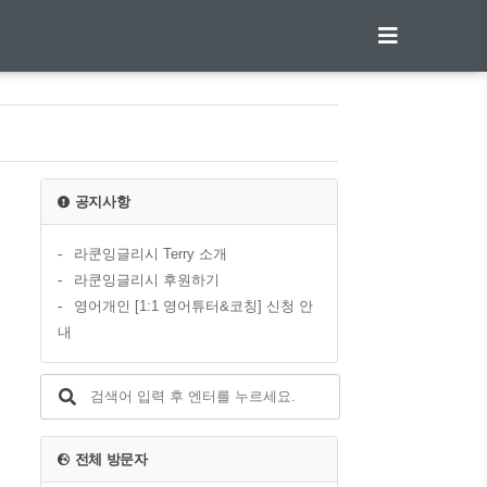
공지사항
라쿤잉글리시 Terry 소개
라쿤잉글리시 후원하기
영어개인 [1:1 영어튜터&코칭] 신청 안
내
전체 방문자